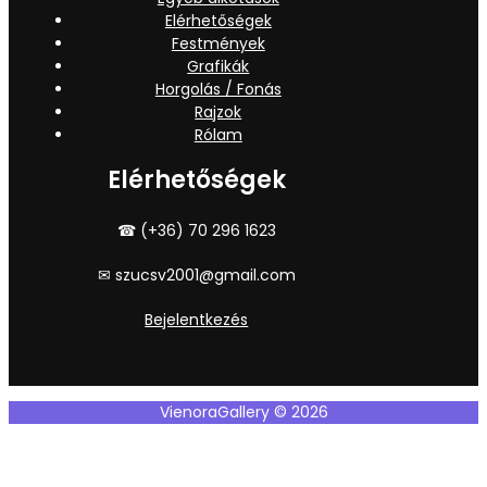
Elérhetőségek
Festmények
Grafikák
Horgolás / Fonás
Rajzok
Rólam
Elérhetőségek
☎ (+36) 70 296 1623
✉ szucsv2001@gmail.com
Bejelentkezés
VienoraGallery © 2026