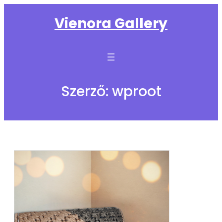
Ugrás
Vienora Gallery
a
tartalomhoz
Szerző:
wproot