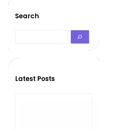
Search
S
e
a
r
c
h
Latest Posts