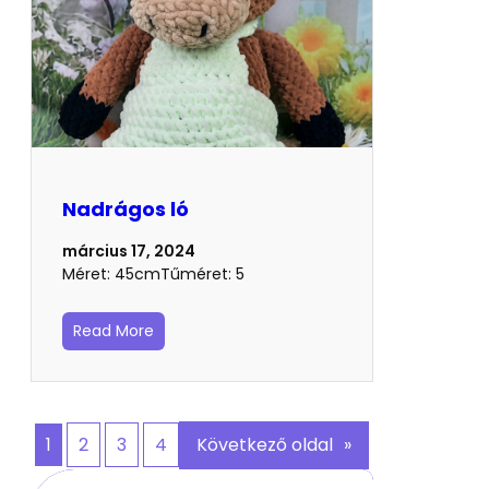
Nadrágos ló
március 17, 2024
Méret: 45cmTűméret: 5
Read More
1
2
3
4
Következő oldal
»