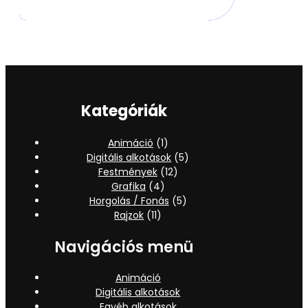
Kategóriák
Animáció
(1)
Digitális alkotások
(5)
Festmények
(12)
Grafika
(4)
Horgolás / Fonás
(5)
Rajzok
(11)
Navigációs menü
Animáció
Digitális alkotások
Egyéb alkotások