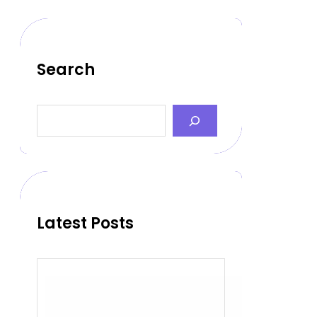
Search
S
e
a
r
c
h
Latest Posts