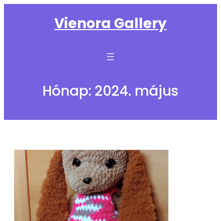
Ugrás
Vienora Gallery
a
tartalomhoz
Hónap:
2024. május