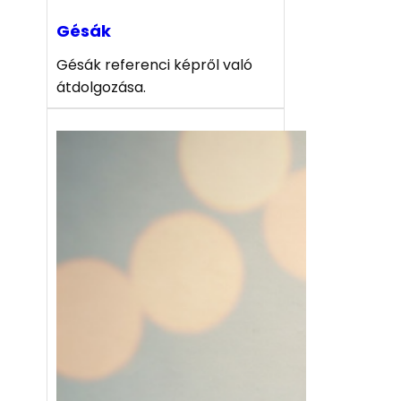
Gésák
Gésák referenci képről való
átdolgozása.