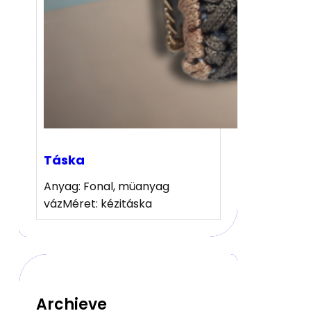
Táska
Anyag: Fonal, müanyag
vázMéret: kézitáska
Archieve