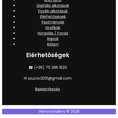
Digitális alkotások
Egyéb alkotások
Elérhetőségek
Festmények
Grafikák
Horgolás / Fonás
Rajzok
Rólam
Elérhetőségek
☎ (+36) 70 296 1623
✉ szucsv2001@gmail.com
Bejelentkezés
VienoraGallery © 2026