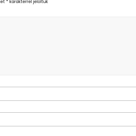
ket
*
karakterrel jelöltük