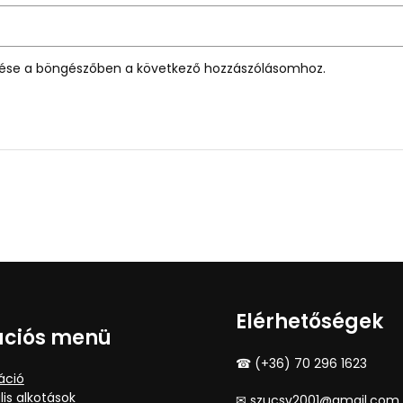
se a böngészőben a következő hozzászólásomhoz.
Elérhetőségek
ációs menü
☎ (+36) 70 296 1623
áció
lis alkotások
✉ szucsv2001@gmail.com