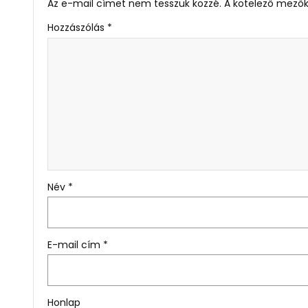
Az e-mail címet nem tesszük közzé.
A kötelező mező
Hozzászólás
*
Név
*
E-mail cím
*
Honlap