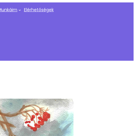
Munkáim
Elérhetőségek