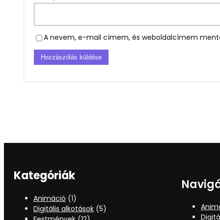
A nevem, e-mail címem, és weboldalcímem menté
Kategóriák
Navig
Animáció
(1)
Anim
Digitális alkotások
(5)
Digitá
Festmények
(12)