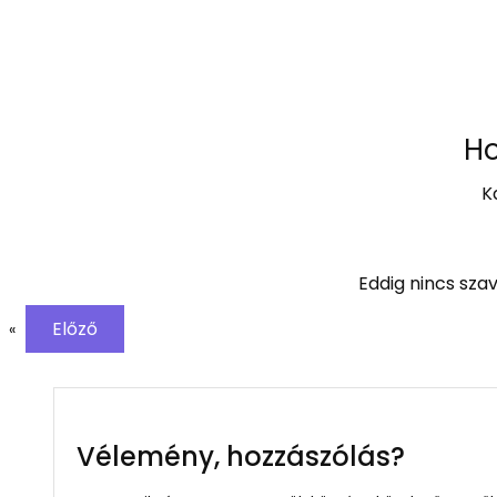
Ho
K
Eddig nincs szav
Előző
«
Vélemény, hozzászólás?