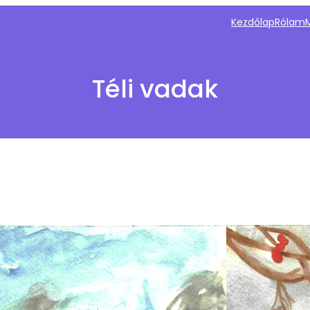
Kezdőlap
Rólam
Téli vadak