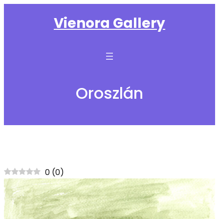
Ugrás
Vienora Gallery
a
tartalomhoz
Oroszlán
0
(
0
)