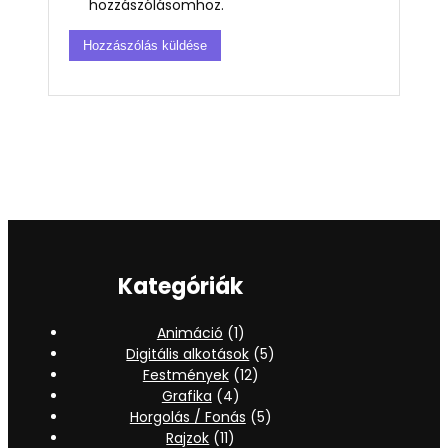
hozzászólásomhoz.
Kategóriák
Animáció
(1)
Digitális alkotások
(5)
Festmények
(12)
Grafika
(4)
Horgolás / Fonás
(5)
Rajzok
(11)