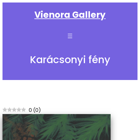
Ugrás
Vienora Gallery
a
tartalomhoz
Karácsonyi fény
0
(
0
)