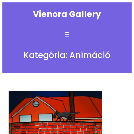
Ugrás
Vienora Gallery
a
tartalomhoz
Kategória:
Animáció