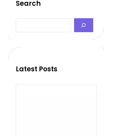
Search
S
e
a
r
c
h
Latest Posts