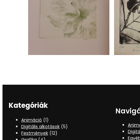
Kategóriák
Navig
Animáció
(1)
Anim
Digitális alkotások
(5)
Digitá
Festmények
(12)
Egyéb
Grafika
(4)