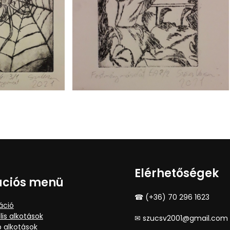
Elérhetőségek
ációs menü
☎ (+36) 70 296 1623
áció
lis alkotások
✉ szucsv2001@gmail.com
 alkotások