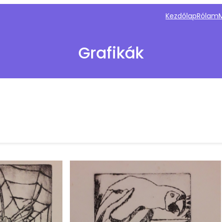
Kezdőlap
Rólam
Grafikák