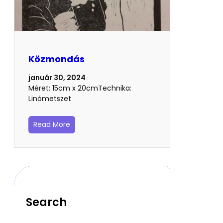
Közmondás
január 30, 2024
Méret: 15cm x 20cmTechnika:
Linómetszet
Read More
Search