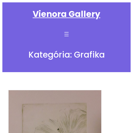
Ugrás
Vienora Gallery
a
tartalomhoz
Kategória:
Grafika