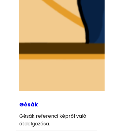
Gésák
Gésák referenci képről való
átdolgozása.