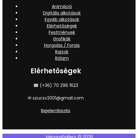
Animáció
Digitális alkotások
Egyéb alkotások
Elérhetőségek
Festmények
Grafikák
Horgolás / Fonás
Rajzok
Rólam
Elérhetőségek
☎ (+36) 70 296 1623
✉ szucsv2001@gmail.com
Bejelentkezés
VienoraGallery © 2026