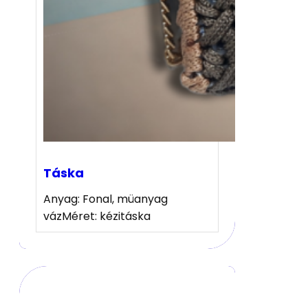
Táska
Anyag: Fonal, müanyag
vázMéret: kézitáska