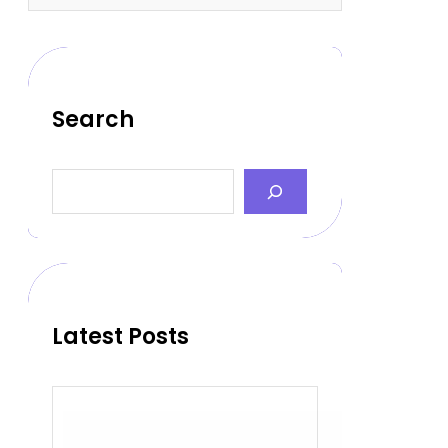
Search
S
e
a
r
c
h
Latest Posts