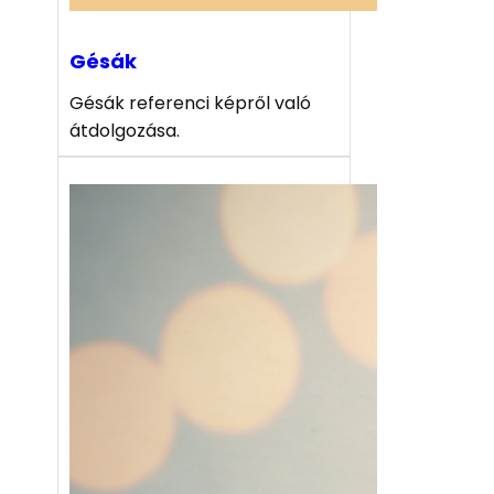
Gésák
Gésák referenci képről való
átdolgozása.