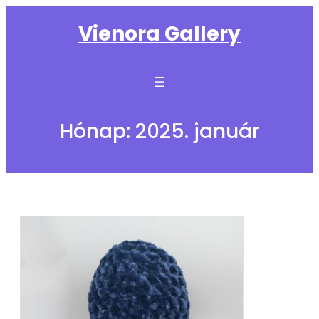
Ugrás
Vienora Gallery
a
tartalomhoz
Hónap:
2025. január