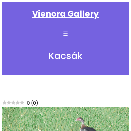
Ugrás
Vienora Gallery
a
tartalomhoz
Kacsák
0
(
0
)