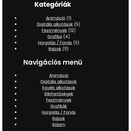
Kategóriák
Animáció
(1)
Digitális alkotások
(5)
Festmények
(12)
Grafika
(4)
Horgolás / Fonás
(5)
Rajzok
(11)
Navigációs menü
Animáció
Digitális alkotások
Egyéb alkotások
Elérhetőségek
Festmények
Grafikák
Horgolás / Fonás
Rajzok
Rólam