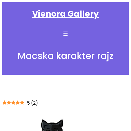
Ugrás
Vienora Gallery
a
tartalomhoz
Macska karakter rajz
5
(
2
)